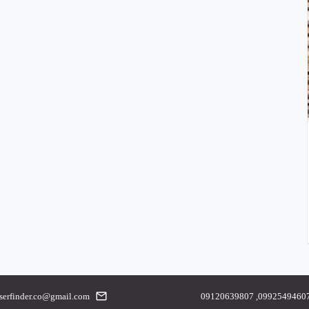
serfinder.co@gmail.com
09120639807
,
0992549460