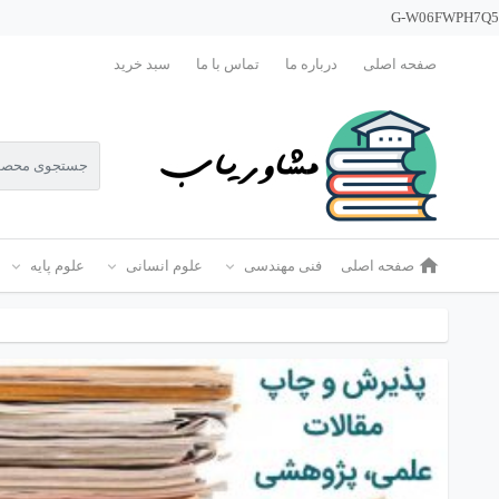
G-W06FWPH7Q5
صفحه اصلی
درباره ما
تماس با ما
سبد خرید
صفحه اصلی
فنی مهندسی
علوم انسانی
علوم پایه