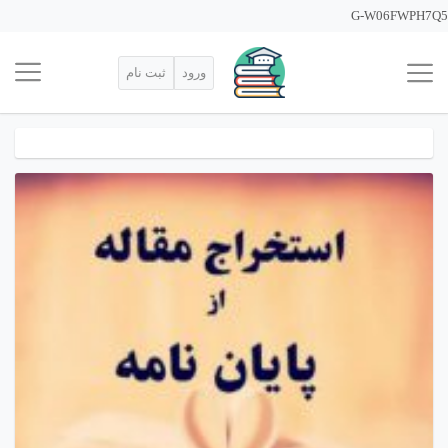
G-W06FWPH7Q5
ورود
ثبت نام