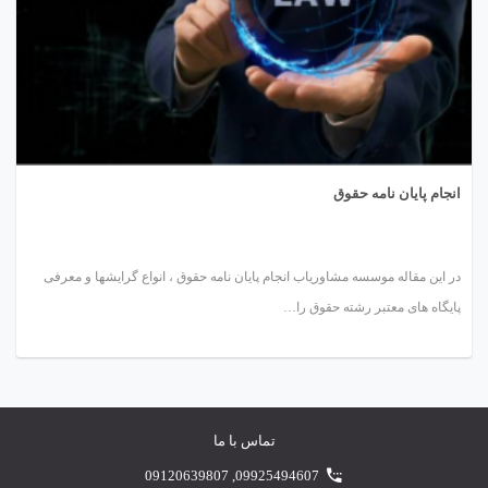
انجام پایان نامه حقوق
در این مقاله موسسه مشاوریاب انجام پایان نامه حقوق ، انواع گرایشها و معرفی
پایگاه های معتبر رشته حقوق را…
تماس با ما
09120639807
,
09925494607